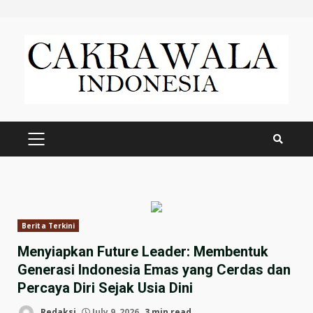
Skip
to
content
PRIMARY
MENU
Berita Terkini
Menyiapkan Future Leader: Membentuk
Generasi Indonesia Emas yang Cerdas dan
Percaya Diri Sejak Usia Dini
Redaksi
July 9, 2026
3 min read