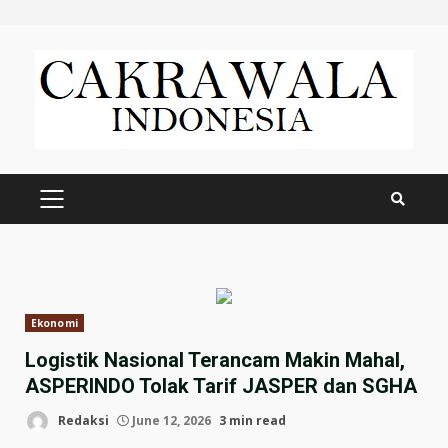
Skip
to
content
PRIMARY
MENU
Ekonomi
Logistik Nasional Terancam Makin Mahal,
ASPERINDO Tolak Tarif JASPER dan SGHA
Redaksi
June 12, 2026
3 min read