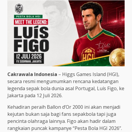
Cakrawala Indonesia
– Higgs Games Island (HGI),
secara resmi mengumumkan rencana kedatangan
legenda sepak bola dunia asal Portugal, Luís Figo, ke
Jakarta pada 12 Juli 2026.
Kehadiran peraih Ballon d’Or 2000 ini akan menjadi
kejutan bukan saja bagi fans sepakbola tapi juga
pencinta olahraga lainnya. Figo akan hadir dalam
rangkaian puncak kampanye “Pesta Bola HGI 2026”.