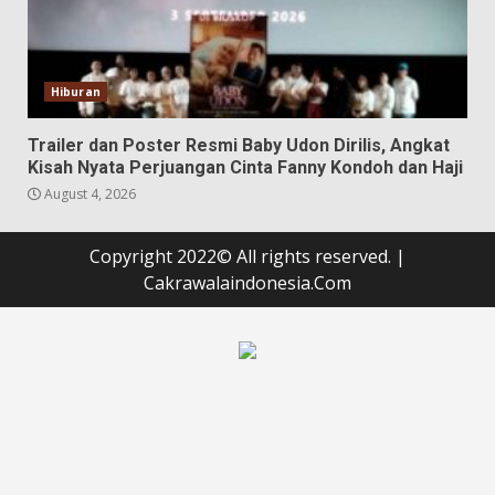
Hiburan
Trailer dan Poster Resmi Baby Udon Dirilis, Angkat
Kisah Nyata Perjuangan Cinta Fanny Kondoh dan Haji
August 4, 2026
Copyright 2022© All rights reserved.
|
Cakrawalaindonesia.Com