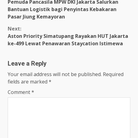
Pemuda Pancasila MPW DKI Jakarta Salurkan
Reading
Bantuan Logistik bagi Penyintas Kebakaran
Pasar Jiung Kemayoran
Next:
Aston Priority Simatupang Rayakan HUT Jakarta
ke-499 Lewat Penawaran Staycation Istimewa
Leave a Reply
Your email address will not be published.
Required
fields are marked
*
Comment
*