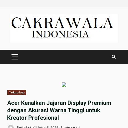
Skip
to
content
PRIMARY
MENU
Teknologi
Acer Kenalkan Jajaran Display Premium
dengan Akurasi Warna Tinggi untuk
Kreator Profesional
Redaksi
June 8, 2026
1 min read