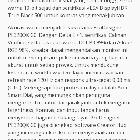
detail dan kedalaman visual yang sangat tinggi, serta
warna 10-bit sejati dan sertifikasi VESA DisplayHDR
True Black 500 untuk kontras yang menakjubkan.
Akurasi warna menjadi fokus utama ProDesigner
PE320QK G0. Dengan Delta E <1, sertifikasi Calman
Verified, serta cakupan warna DCI-P3 99% dan Adobe
RGB 98%, kreator dapat mengandalkan monitor ini
untuk menampilkan spektrum warna yang luas dan
akurat untuk setiap proyek. Untuk mendukung
kelancaran workflow video, layar ini menawarkan
refresh rate 120 Hz dan respons ultra-cepat 0,03 ms
(GTG). Melengkapi fitur profesionalnya adalah Acer
Smart Dial, yang memungkinkan pengguna
mengontrol monitor dari jarak jauh untuk mengatur
brightness, kontras, dan input tanpa harus
menyentuh bagian belakang layar. ProDesigner
PE320QK G0 juga dilengkapi software Creator Hub
yang memungkinkan kreator menyesuaikan color
space sesuai proyek, menghubungkannya dengan