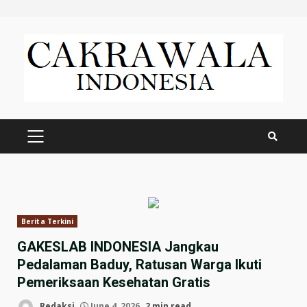
Skip
to
content
PRIMARY
MENU
Berita Terkini
GAKESLAB INDONESIA Jangkau
Pedalaman Baduy, Ratusan Warga Ikuti
Pemeriksaan Kesehatan Gratis
Redaksi
June 4, 2026
2 min read