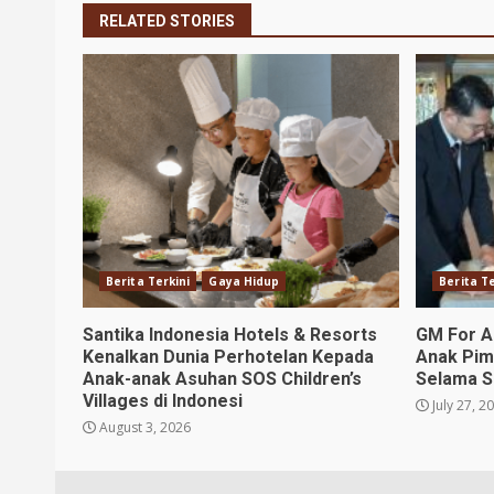
RELATED STORIES
Berita Terkini
Gaya Hidup
Berita Te
Santika Indonesia Hotels & Resorts
GM For A
Kenalkan Dunia Perhotelan Kepada
Anak Pim
Anak-anak Asuhan SOS Children’s
Selama S
Villages di Indonesi
July 27, 2
August 3, 2026