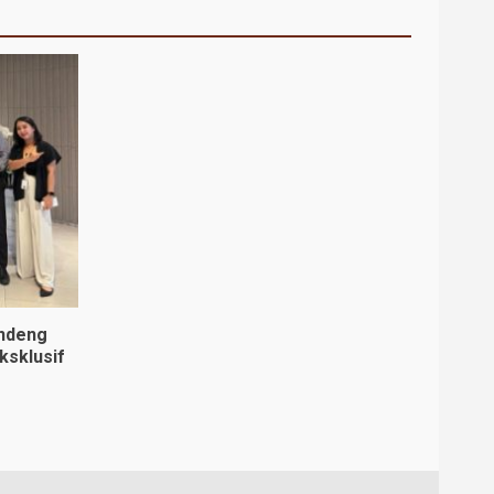
andeng
ksklusif