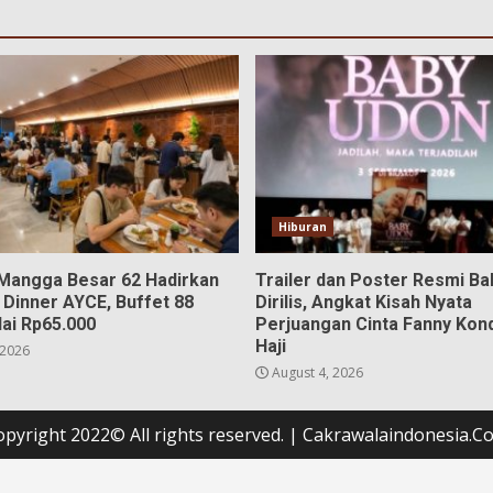
Hiburan
 Mangga Besar 62 Hadirkan
Trailer dan Poster Resmi B
 Dinner AYCE, Buffet 88
Dirilis, Angkat Kisah Nyata
ai Rp65.000
Perjuangan Cinta Fanny Kon
Haji
 2026
August 4, 2026
opyright 2022© All rights reserved.
|
Cakrawalaindonesia.C