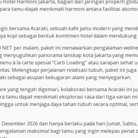
Hotel Harmoni Jakarta, bagian dari jaringan properti glob
ini, para tamu diajak menikmati harmoni antara fasilitas a
ategis bersama Acaraki, sebuah kafe jamu modern yang men
 kopi sebagai bentuk komitmen hotel dalam mendukung tre
000 NET per malam, paket ini menawarkan pengalaman well
g menyuguhkan panorama lanskap kota Jakarta yang memu
 menu à la carte spesial “Carb Loading” atau sarapan sehat
as. Melengkapi perjalanan relaksasi tubuh, paket ini jug
araki sebagai asupan kebugaran alami yang menyegarkan.
e yang tengah digemari, kolaborasi bersama Acaraki ini ju
ara tamu dapat menikmati eksplorasi rasa dari tiga varian 
ingga untuk menjaga daya tahan tubuh secara optimal, se
20 Desember 2026 dan hanya berlaku pada hari Jumat, Sabtu,
ngalaman maksimal bagi tamu yang ingin melepas penat dari