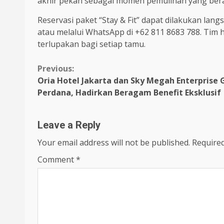
akhir pekan sebagai momen pemulihan yang bera
Reservasi paket “Stay & Fit” dapat dilakukan la
atau melalui WhatsApp di +62 811 8683 788. Ti
terlupakan bagi setiap tamu.
Continue
Previous:
Oria Hotel Jakarta dan Sky Megah Enterprise
Reading
Perdana, Hadirkan Beragam Benefit Eksklusif
Leave a Reply
Your email address will not be published.
Required
Comment
*