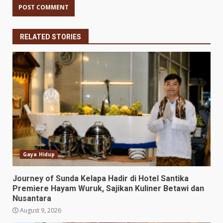
RELATED STORIES
Gaya Hidup
Journey of Sunda Kelapa Hadir di Hotel Santika
Premiere Hayam Wuruk, Sajikan Kuliner Betawi dan
Nusantara
August 9, 2026