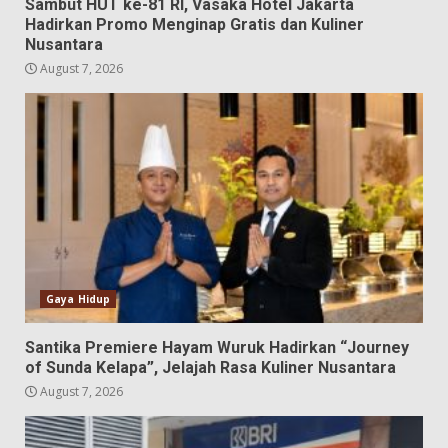
Sambut HUT ke-81 RI, Vasaka Hotel Jakarta
Hadirkan Promo Menginap Gratis dan Kuliner
Nusantara
August 7, 2026
Gaya Hidup
Santika Premiere Hayam Wuruk Hadirkan “Journey
of Sunda Kelapa”, Jelajah Rasa Kuliner Nusantara
August 7, 2026