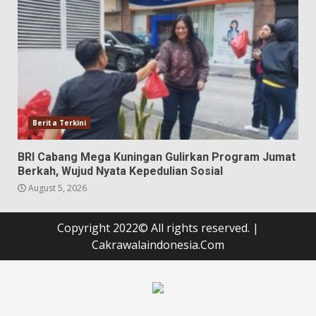
Berita Terkini
BRI Cabang Mega Kuningan Gulirkan Program Jumat
Berkah, Wujud Nyata Kepedulian Sosial
August 5, 2026
Copyright 2022© All rights reserved.
|
Cakrawalaindonesia.Com