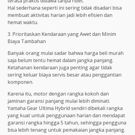
terasa praktis dibawa tanpa ribet.
Hal sederhana seperti ini sering tidak disadari bisa
membuat aktivitas harian jadi lebih efisien dan
hemat waktu.
3. Prioritaskan Kendaraan yang Awet dan Minim
Biaya Tambahan
Banyak orang mulai sadar bahwa harga beli murah
saja belum tentu hemat dalam jangka panjang.
Ketahanan kendaraan juga penting agar tidak
sering keluar biaya servis besar atau penggantian
komponen.
Karena itu, motor dengan rangka kokoh dan
jaminan garansi panjang mulai lebih diminati.
Yamaha Gear Ultima Hybrid sendiri dibekali rangka
yang kuat untuk penggunaan harian dan mendapat
garansi rangka hingga 5 tahun, sehingga pengguna
bisa lebih tenang untuk pemakaian jangka panjang.