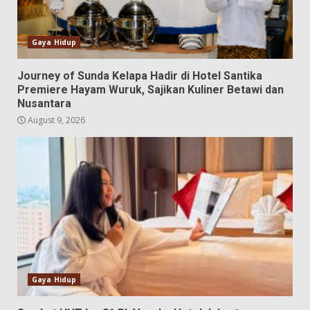
Gaya Hidup
Journey of Sunda Kelapa Hadir di Hotel Santika
Premiere Hayam Wuruk, Sajikan Kuliner Betawi dan
Nusantara
August 9, 2026
Gaya Hidup