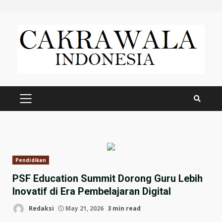
Skip
to
content
PRIMARY
MENU
Pendidikan
PSF Education Summit Dorong Guru Lebih
Inovatif di Era Pembelajaran Digital
Redaksi
May 21, 2026
3 min read