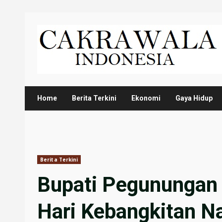
Skip
to
content
Home
Berita Terkini
Ekonomi
Gaya Hidup
Berita Terkini
Bupati Pegunungan 
Hari Kebangkitan N