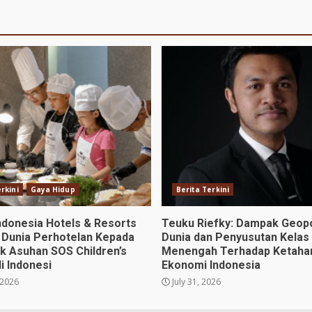
rkini
Gaya Hidup
Berita Terkini
ndonesia Hotels & Resorts
Teuku Riefky: Dampak Geopo
 Dunia Perhotelan Kepada
Dunia dan Penyusutan Kelas
k Asuhan SOS Children’s
Menengah Terhadap Ketaha
di Indonesi
Ekonomi Indonesia
 2026
July 31, 2026