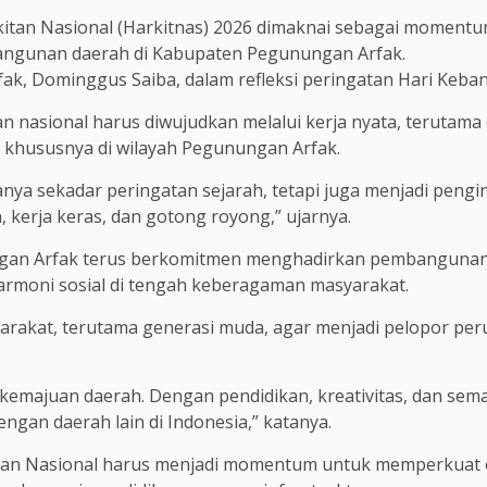
kitan Nasional (Harkitnas) 2026 dimaknai sebagai moment
ngunan daerah di Kabupaten Pegunungan Arfak.
k, Dominggus Saiba, dalam refleksi peringatan Hari Kebang
nasional harus diwujudkan melalui kerja nyata, terutama 
, khususnya di wilayah Pegunungan Arfak.
a sekadar peringatan sejarah, tetapi juga menjadi pengi
erja keras, dan gotong royong,” ujarnya.
an Arfak terus berkomitmen menghadirkan pembangunan ya
armoni sosial di tengah keberagaman masyarakat.
akat, terutama generasi muda, agar menjadi pelopor peru
emajuan daerah. Dengan pendidikan, kreativitas, dan sem
ngan daerah lain di Indonesia,” katanya.
ngkitan Nasional harus menjadi momentum untuk memperkua