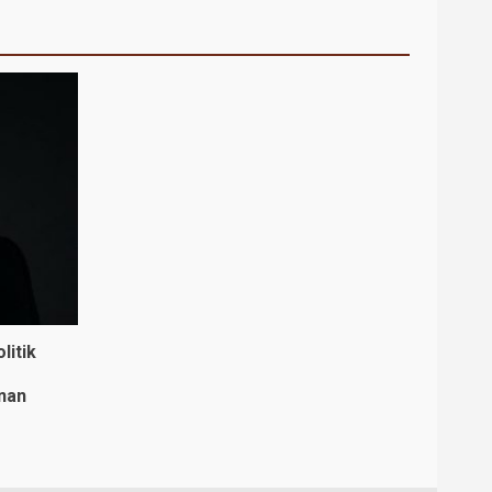
litik
nan