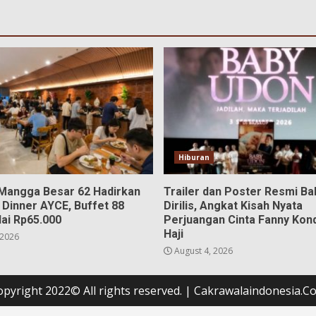
Hiburan
 Mangga Besar 62 Hadirkan
Trailer dan Poster Resmi B
 Dinner AYCE, Buffet 88
Dirilis, Angkat Kisah Nyata
ai Rp65.000
Perjuangan Cinta Fanny Kon
Haji
 2026
August 4, 2026
opyright 2022© All rights reserved.
|
Cakrawalaindonesia.C