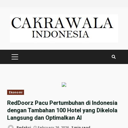
Skip
to
content
PRIMARY
MENU
Ekonomi
RedDoorz Pacu Pertumbuhan di Indonesia
dengan Tambahan 100 Hotel yang Dikelola
Langsung dan Optimalkan AI
Redaksi
February 26, 2026
3 min read