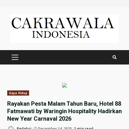
Skip
to
content
PRIMARY
MENU
Gaya Hidup
Rayakan Pesta Malam Tahun Baru, Hotel 88
Fatmawati by Waringin Hospitality Hadirkan
New Year Carnaval 2026
Redaksi
December 14, 2025
1 min read