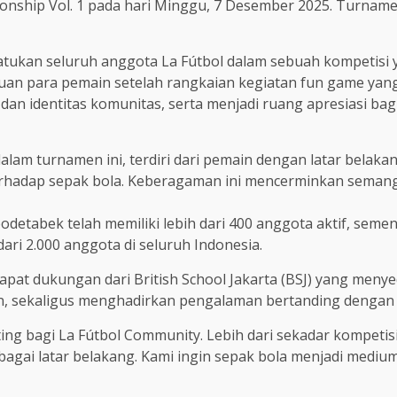
nship Vol. 1 pada hari Minggu, 7 Desember 2025. Turnamen
tukan seluruh anggota La Fútbol dalam sebuah kompetisi ya
ra pemain setelah rangkaian kegiatan fun game yang ruti
dan identitas komunitas, serta menjadi ruang apresiasi b
dalam turnamen ini, terdiri dari pemain dengan latar belak
hadap sepak bola. Keberagaman ini mencerminkan semangat
odetabek telah memiliki lebih dari 400 anggota aktif, semen
ari 2.000 anggota di seluruh Indonesia.
pat dukungan dari British School Jakarta (BSJ) yang menyed
, sekaligus menghadirkan pengalaman bertanding dengan s
ng bagi La Fútbol Community. Lebih dari sekadar kompetisi
bagai latar belakang. Kami ingin sepak bola menjadi med