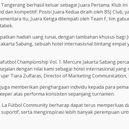
 Tangerang berhasil keluar sebagai Juara Pertama. Klub ini
 dan kompetitif. Posisi Juara Kedua diraih oleh BSJ Club
 Sementara itu, Juara Ketiga ditempati oleh Team F, tim gab
tabek.
patkan hadiah uang tunai, dengan tambahan khusus bagi J
e Jakarta Sabang, sebuah hotel internasional bintang empa
Lafutbol Championship Vol. 1. Mercure Jakarta Sabang perc
sejalan dengan nilai kami sebagai hotel internasional yan
” ujar Tiara Zulfaras, Director of Marketing Communication,
 1 juga memberikan penghargaan individu kepada para pemai
eeper atas performa konsisten sepanjang turnamen.
i, La Fútbol Community berharap dapat terus memperluas d
uportif, serta menginspirasi lebih banyak perempuan unt