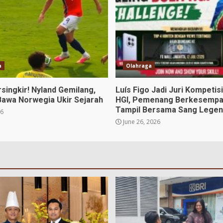
a
Olahraga
rsingkir! Nyland Gemilang,
Luís Figo Jadi Juri Kompetis
Bawa Norwegia Ukir Sejarah
HGI, Pemenang Berkesempa
Tampil Bersama Sang Lege
26
June 26, 2026