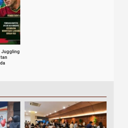
i Juggling
tan
nda