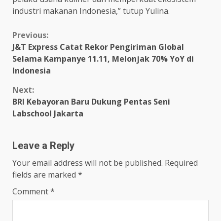
industri makanan Indonesia,” tutup Yulina.
Continue
Previous:
J&T Express Catat Rekor Pengiriman Global
Reading
Selama Kampanye 11.11, Melonjak 70% YoY di
Indonesia
Next:
BRI Kebayoran Baru Dukung Pentas Seni
Labschool Jakarta
Leave a Reply
Your email address will not be published.
Required
fields are marked
*
Comment
*