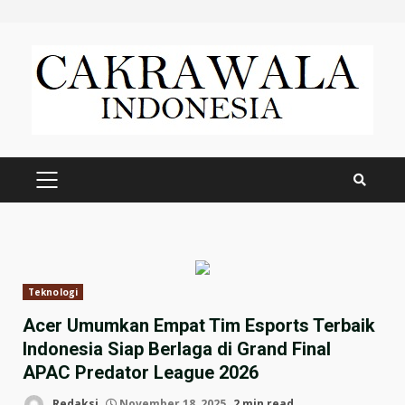
Skip
to
content
PRIMARY
MENU
Teknologi
Acer Umumkan Empat Tim Esports Terbaik
Indonesia Siap Berlaga di Grand Final
APAC Predator League 2026
Redaksi
November 18, 2025
2 min read