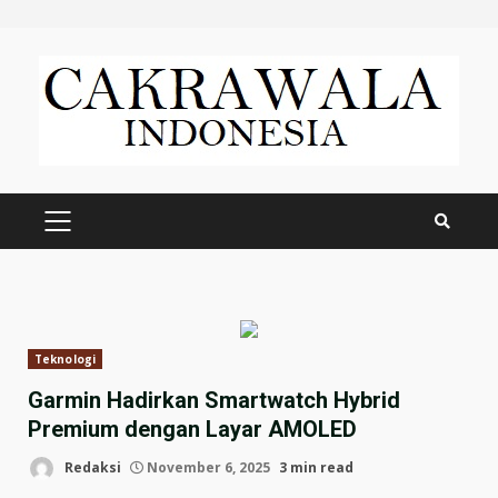
Skip
to
content
PRIMARY
MENU
Teknologi
Garmin Hadirkan Smartwatch Hybrid
Premium dengan Layar AMOLED
Redaksi
November 6, 2025
3 min read