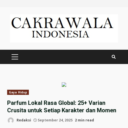
Skip
to
content
PRIMARY
MENU
Gaya Hidup
Parfum Lokal Rasa Global: 25+ Varian
Crusita untuk Setiap Karakter dan Momen
Redaksi
September 24, 2025
2 min read