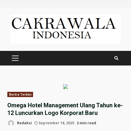
Skip
to
content
PRIMARY
MENU
Berita Terkini
Omega Hotel Management Ulang Tahun ke-
12 Luncurkan Logo Korporat Baru
Redaksi
September 18, 2025
2 min read