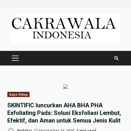
Skip
to
content
PRIMARY
MENU
Gaya Hidup
SKINTIFIC luncurkan AHA BHA PHA
Exfoliating Pads: Solusi Eksfoliasi Lembut,
Efektif, dan Aman untuk Semua Jenis Kulit
Redaksi
September 16, 2025
1 min read