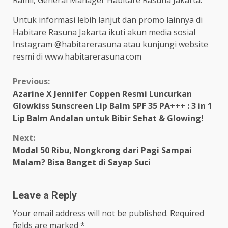
Untuk informasi lebih lanjut dan promo lainnya di
Habitare Rasuna Jakarta ikuti akun media sosial
Instagram @habitarerasuna atau kunjungi website
resmi di www.habitarerasuna.com
Continue
Previous:
Azarine X Jennifer Coppen Resmi Luncurkan
Reading
Glowkiss Sunscreen Lip Balm SPF 35 PA+++ : 3 in 1
Lip Balm Andalan untuk Bibir Sehat & Glowing!
Next:
Modal 50 Ribu, Nongkrong dari Pagi Sampai
Malam? Bisa Banget di Sayap Suci
Leave a Reply
Your email address will not be published.
Required
fields are marked
*