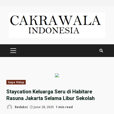
Skip
to
content
PRIMARY
MENU
Gaya Hidup
Staycation Keluarga Seru di Habitare
Rasuna Jakarta Selama Libur Sekolah
Redaksi
June 28, 2025
1 min read