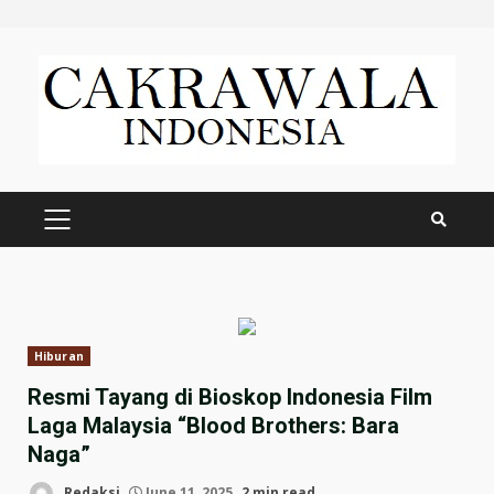
Skip
to
content
PRIMARY
MENU
Hiburan
Resmi Tayang di Bioskop Indonesia Film
Laga Malaysia “Blood Brothers: Bara
Naga”
Redaksi
June 11, 2025
2 min read