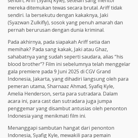
sendiri, Ariff (Syafiq Kyle), setelah sang mentor
mereka ditemukan tewas secara brutal. Ariff tidak
sendiri. Ia bersekutu dengan kakaknya, Jaki
(Syazwan Zulkifly), sosok yang penuh amarah dan
pernah berurusan dengan dunia kriminal.
Pada akhirnya, pada siapakah Ariff setia dan
memihak? Pada sang kakak, Jaki atau Ghaz,
sahabatnya yang sudah seperti saudara, alias “his
blood brother”? Film ini sebelumnya telah menggelar
gala premiere pada 9 Juni 2025 di CGV Grand
Indonesia, Jakarta, yang dihadiri langsung oleh para
pemeran utama, Sharnaaz Ahmad, Syafiq Kyle,
Amelia Henderson, serta para sutradara. Dalam
acara ini, para cast dan sutradara juga jumpa
penggemar yang disambut antusias oleh penonton
Indonesia yang menikmati film ini.
Menanggapi sambutan hangat dari penonton
Indonesia, Syafig Kyle, mewakili para pemain