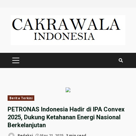
Skip
to
content
PRIMARY
MENU
Berita Terkini
PETRONAS Indonesia Hadir di IPA Convex
2025, Dukung Ketahanan Energi Nasional
Berkelanjutan
Redaksi
May 21, 2025
3 min read