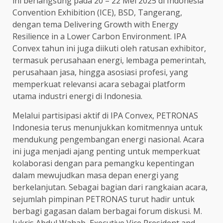
ini berlangsung pada 20 – 22 Mei 2025 di Indonesia
Convention Exhibition (ICE), BSD, Tangerang,
dengan tema Delivering Growth with Energy
Resilience in a Lower Carbon Environment. IPA
Convex tahun ini juga diikuti oleh ratusan exhibitor,
termasuk perusahaan energi, lembaga pemerintah,
perusahaan jasa, hingga asosiasi profesi, yang
memperkuat relevansi acara sebagai platform
utama industri energi di Indonesia.
Melalui partisipasi aktif di IPA Convex, PETRONAS
Indonesia terus menunjukkan komitmennya untuk
mendukung pengembangan energi nasional. Acara
ini juga menjadi ajang penting untuk memperkuat
kolaborasi dengan para pemangku kepentingan
dalam mewujudkan masa depan energi yang
berkelanjutan. Sebagai bagian dari rangkaian acara,
sejumlah pimpinan PETRONAS turut hadir untuk
berbagi gagasan dalam berbagai forum diskusi. M.
Jukris Abdul Wahab, Executive Vice President and