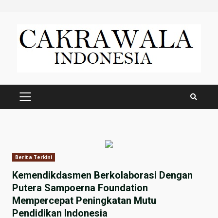
Skip
to
content
PRIMARY
MENU
Berita Terkini
Kemendikdasmen Berkolaborasi Dengan
Putera Sampoerna Foundation
Mempercepat Peningkatan Mutu
Pendidikan Indonesia