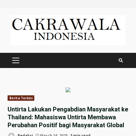
Skip
to
content
PRIMARY
MENU
Berita Terkini
Untirta Lakukan Pengabdian Masyarakat ke
Thailand: Mahasiswa Untirta Membawa
Perubahan Positif bagi Masyarakat Global
Redaksi
March 16, 2025
3 min read