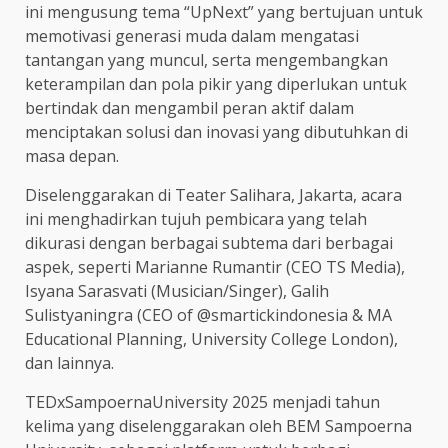
ini mengusung tema “UpNext” yang bertujuan untuk
memotivasi generasi muda dalam mengatasi
tantangan yang muncul, serta mengembangkan
keterampilan dan pola pikir yang diperlukan untuk
bertindak dan mengambil peran aktif dalam
menciptakan solusi dan inovasi yang dibutuhkan di
masa depan.
Diselenggarakan di Teater Salihara, Jakarta, acara
ini menghadirkan tujuh pembicara yang telah
dikurasi dengan berbagai subtema dari berbagai
aspek, seperti Marianne Rumantir (CEO TS Media),
Isyana Sarasvati (Musician/Singer), Galih
Sulistyaningra (CEO of @smartickindonesia & MA
Educational Planning, University College London),
dan lainnya.
TEDxSampoernaUniversity 2025 menjadi tahun
kelima yang diselenggarakan oleh BEM Sampoerna