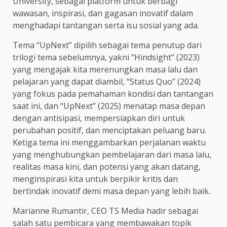
University, sebagai platform untuk berbagi
wawasan, inspirasi, dan gagasan inovatif dalam
menghadapi tantangan serta isu sosial yang ada.
Tema “UpNext” dipilih sebagai tema penutup dari
trilogi tema sebelumnya, yakni “Hindsight” (2023)
yang mengajak kita merenungkan masa lalu dan
pelajaran yang dapat diambil, “Status Quo” (2024)
yang fokus pada pemahaman kondisi dan tantangan
saat ini, dan “UpNext” (2025) menatap masa depan
dengan antisipasi, mempersiapkan diri untuk
perubahan positif, dan menciptakan peluang baru.
Ketiga tema ini menggambarkan perjalanan waktu
yang menghubungkan pembelajaran dari masa lalu,
realitas masa kini, dan potensi yang akan datang,
menginspirasi kita untuk berpikir kritis dan
bertindak inovatif demi masa depan yang lebih baik.
Marianne Rumantir, CEO TS Media hadir sebagai
salah satu pembicara yang membawakan topik