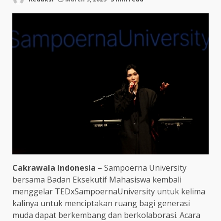
Cakrawala Indonesia
– Sampoerna University
bersama Badan Eksekutif Mahasiswa kembali
menggelar TEDxSampoernaUniversity untuk kelima
kalinya untuk menciptakan ruang bagi generasi
muda dapat berkembang dan berkolaborasi. Acara