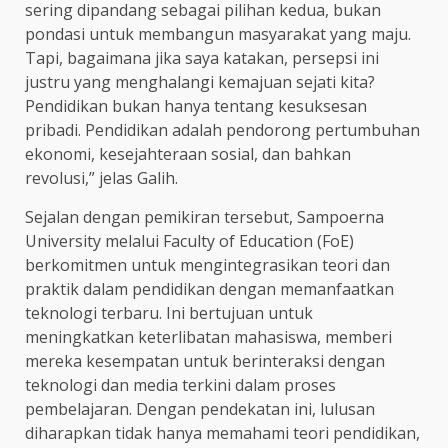
sering dipandang sebagai pilihan kedua, bukan
pondasi untuk membangun masyarakat yang maju.
Tapi, bagaimana jika saya katakan, persepsi ini
justru yang menghalangi kemajuan sejati kita?
Pendidikan bukan hanya tentang kesuksesan
pribadi. Pendidikan adalah pendorong pertumbuhan
ekonomi, kesejahteraan sosial, dan bahkan
revolusi,” jelas Galih.
Sejalan dengan pemikiran tersebut, Sampoerna
University melalui Faculty of Education (FoE)
berkomitmen untuk mengintegrasikan teori dan
praktik dalam pendidikan dengan memanfaatkan
teknologi terbaru. Ini bertujuan untuk
meningkatkan keterlibatan mahasiswa, memberi
mereka kesempatan untuk berinteraksi dengan
teknologi dan media terkini dalam proses
pembelajaran. Dengan pendekatan ini, lulusan
diharapkan tidak hanya memahami teori pendidikan,