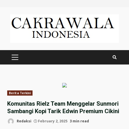
Skip
to
content
PRIMARY
MENU
Berita Terkini
Komunitas Rielz Team Menggelar Sunmori
Sambangi Kopi Tarik Edwin Premium Cikini
Redaksi
February 2, 2025
3 min read