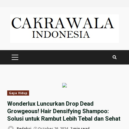
Skip
to
content
PRIMARY
MENU
Gaya Hidup
Wonderlux Luncurkan Drop Dead
Growgeous! Hair Densifying Shampoo:
Solusi untuk Rambut Lebih Tebal dan Sehat
Redaksi
October 26, 2024
2 min read