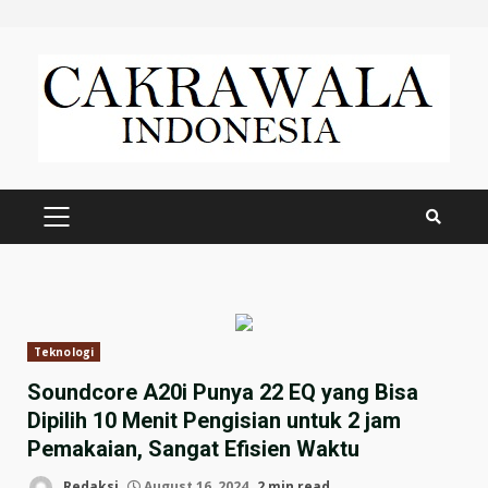
Skip
to
content
PRIMARY
MENU
Teknologi
Soundcore A20i Punya 22 EQ yang Bisa
Dipilih 10 Menit Pengisian untuk 2 jam
Pemakaian, Sangat Efisien Waktu
Redaksi
August 16, 2024
2 min read