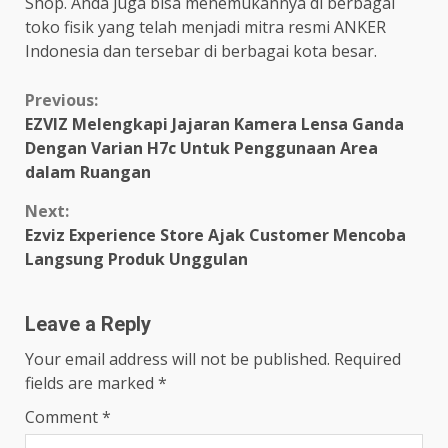
Shop. Anda juga bisa menemukannya di berbagai
toko fisik yang telah menjadi mitra resmi ANKER
Indonesia dan tersebar di berbagai kota besar.
Continue
Previous:
EZVIZ Melengkapi Jajaran Kamera Lensa Ganda
Reading
Dengan Varian H7c Untuk Penggunaan Area
dalam Ruangan
Next:
Ezviz Experience Store Ajak Customer Mencoba
Langsung Produk Unggulan
Leave a Reply
Your email address will not be published.
Required
fields are marked
*
Comment
*