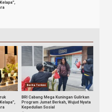
Kelapa”,
ara
Berita Terkini
ruk
BRI Cabang Mega Kuningan Gulirkan
Kelapa”,
Program Jumat Berkah, Wujud Nyata
ara
Kepedulian Sosial