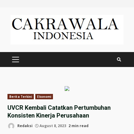
Skip
to
content
PRIMARY
MENU
Berita Terkini
Ekonomi
UVCR Kembali Catatkan Pertumbuhan
Konsisten Kinerja Perusahaan
Redaksi
August 8, 2023
2 min read