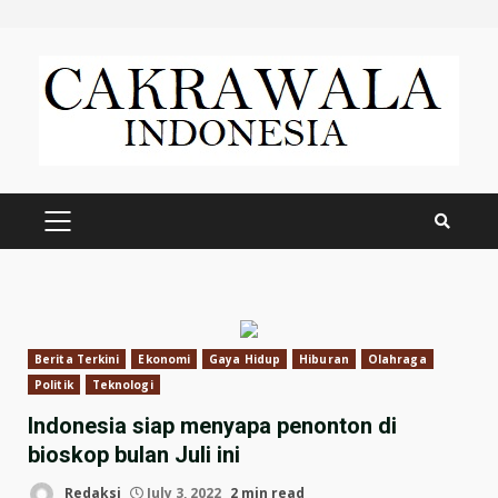
Skip
to
content
PRIMARY
MENU
Berita Terkini
Ekonomi
Gaya Hidup
Hiburan
Olahraga
Politik
Teknologi
Indonesia siap menyapa penonton di
bioskop bulan Juli ini
Redaksi
July 3, 2022
2 min read