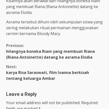
Kisahnya akan berawal dari hilangnya boneka Riani
yang membuat Riana (Riana Antoinette) datang ke
asrama Elodia.
Asrama tersebut dihuni oleh sekumpulan siswa yang
sering melakukan ritual permainan menggunakan
cermin bernama Bloody Mary.
Continue
Previous:
hilangnya boneka Riani yang membuat Riana
Reading
(Riana Antoinette) datang ke asrama Elodia
Next:
karya Risa Saraswati, film Ivanna berkisah
tentang keluarga Ambar
Leave a Reply
Your email address will not be published.
Required
fields are marked
*