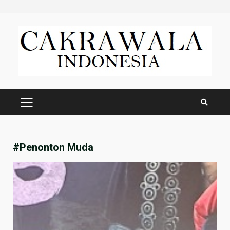
Skip
to
content
PRIMARY
MENU
#Penonton Muda