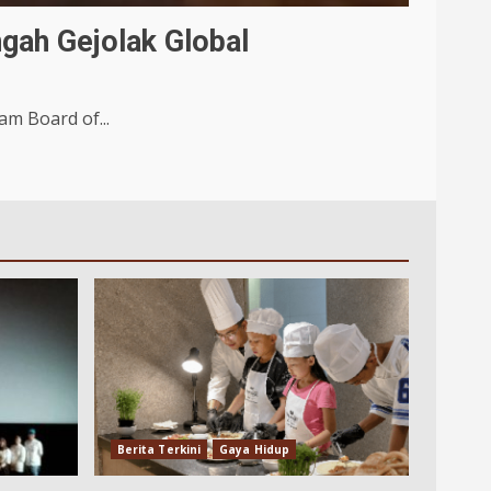
gah Gejolak Global
m Board of...
Berita Terkini
Gaya Hidup