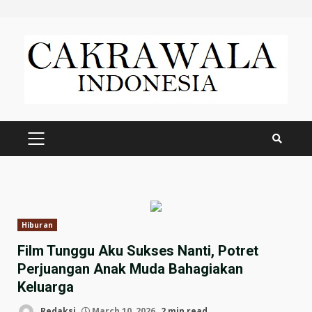
Skip
to
content
PRIMARY
MENU
Hiburan
Film Tunggu Aku Sukses Nanti, Potret
Perjuangan Anak Muda Bahagiakan
Keluarga
Redaksi
March 10, 2026
2 min read