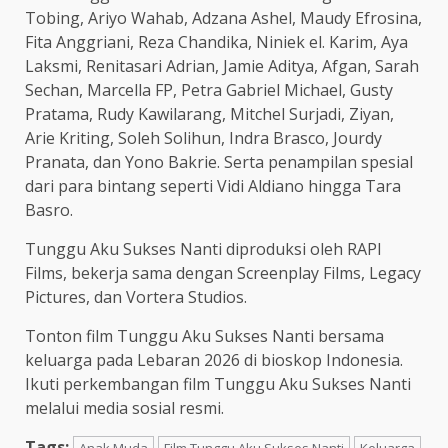
Tobing, Ariyo Wahab, Adzana Ashel, Maudy Efrosina,
Fita Anggriani, Reza Chandika, Niniek el. Karim, Aya
Laksmi, Renitasari Adrian, Jamie Aditya, Afgan, Sarah
Sechan, Marcella FP, Petra Gabriel Michael, Gusty
Pratama, Rudy Kawilarang, Mitchel Surjadi, Ziyan,
Arie Kriting, Soleh Solihun, Indra Brasco, Jourdy
Pranata, dan Yono Bakrie. Serta penampilan spesial
dari para bintang seperti Vidi Aldiano hingga Tara
Basro.
Tunggu Aku Sukses Nanti diproduksi oleh RAPI
Films, bekerja sama dengan Screenplay Films, Legacy
Pictures, dan Vortera Studios.
Tonton film Tunggu Aku Sukses Nanti bersama
keluarga pada Lebaran 2026 di bioskop Indonesia.
Ikuti perkembangan film Tunggu Aku Sukses Nanti
melalui media sosial resmi.
Tags:
Anak Muda
Film Tunggu Aku Sukses Nanti
Keluarga