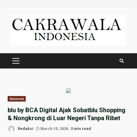
Skip
to
content
PRIMARY
MENU
Ekonomi
blu by BCA Digital Ajak Sobatblu Shopping
& Nongkrong di Luar Negeri Tanpa Ribet
Redaksi
March 10, 2026
3 min read