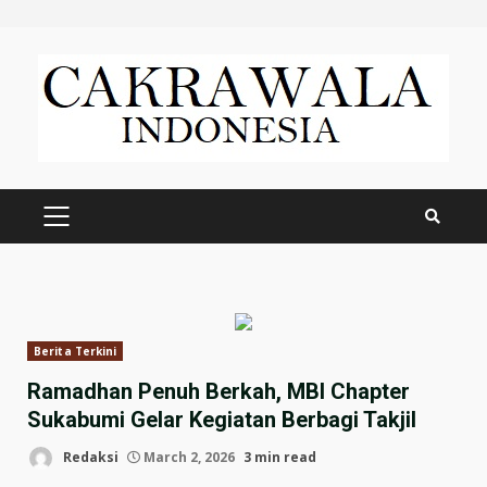
Skip
to
content
PRIMARY
MENU
Berita Terkini
Ramadhan Penuh Berkah, MBI Chapter
Sukabumi Gelar Kegiatan Berbagi Takjil
Redaksi
March 2, 2026
3 min read