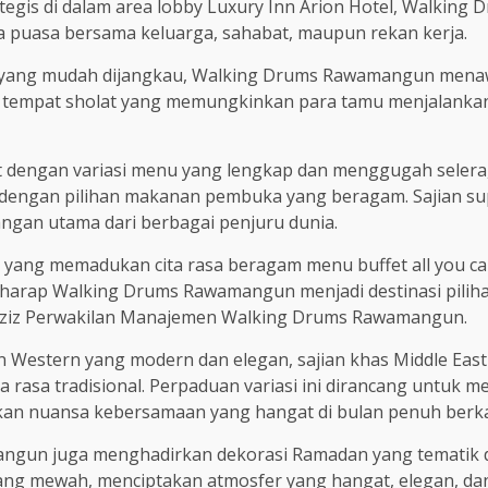
trategis di dalam area lobby Luxury Inn Arion Hotel, Walki
ka puasa bersama keluarga, sahabat, maupun rekan kerja.
 yang mudah dijangkau, Walking Drums Rawamangun menaw
ilitas tempat sholat yang memungkinkan para tamu menjala
eat dengan variasi menu yang lengkap dan menggugah sele
an dengan pilihan makanan pembuka yang beragam. Sajian su
ngan utama dari berbagai penjuru dunia.
yang memadukan cita rasa beragam menu buffet all you c
erharap Walking Drums Rawamangun menjadi destinasi pili
l Aziz Perwakilan Manajemen Walking Drums Rawamangun.
estern yang modern dan elegan, sajian khas Middle East 
a rasa tradisional. Perpaduan variasi ini dirancang untuk
kan nuansa kebersamaan yang hangat di bulan penuh berk
angun juga menghadirkan dekorasi Ramadan yang tematik 
ng mewah, menciptakan atmosfer yang hangat, elegan, dan