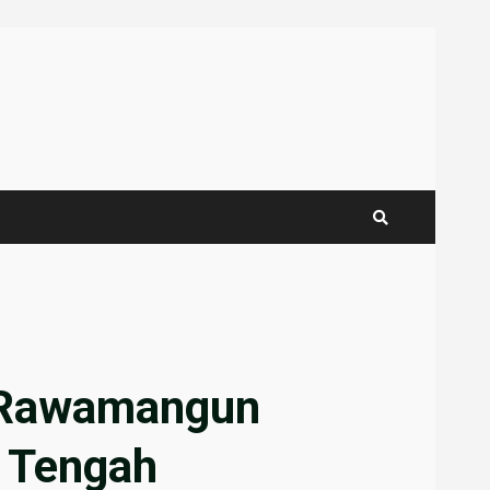
s Rawamangun
r Tengah