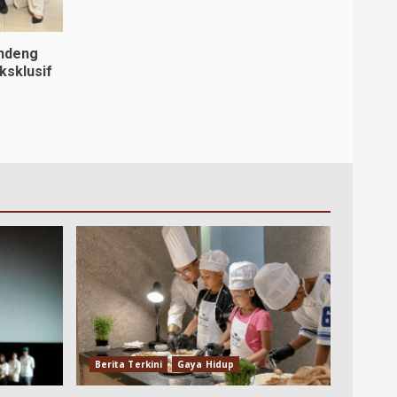
andeng
ksklusif
Berita Terkini
Gaya Hidup