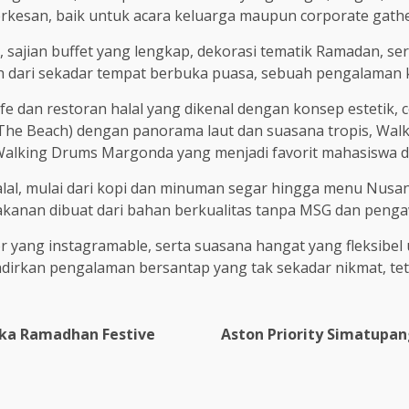
esan, baik untuk acara keluarga maupun corporate gathe
 sajian buffet yang lengkap, dekorasi tematik Ramadan, se
ari sekadar tempat berbuka puasa, sebuah pengalaman ku
e dan restoran halal yang dikenal dengan konsep estetik, 
by The Beach) dengan panorama laut dan suasana tropis, W
Walking Drums Margonda yang menjadi favorit mahasiswa d
l, mulai dari kopi dan minuman segar hingga menu Nusantar
kanan dibuat dari bahan berkualitas tanpa MSG dan pengawe
or yang instagramable, serta suasana hangat yang fleksibel
irkan pengalaman bersantap yang tak sekadar nikmat, tet
uka Ramadhan Festive
Aston Priority Simatupa