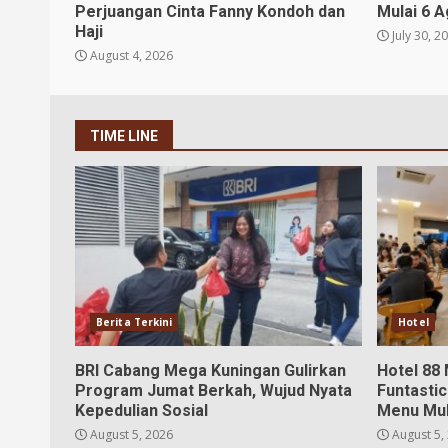
Perjuangan Cinta Fanny Kondoh dan
Mulai 6 
Haji
July 30, 2
August 4, 2026
TIME LINE
Berita Terkini
Hotel
BRI Cabang Mega Kuningan Gulirkan
Hotel 88
Program Jumat Berkah, Wujud Nyata
Funtastic
Kepedulian Sosial
Menu Mul
August 5, 2026
August 5,