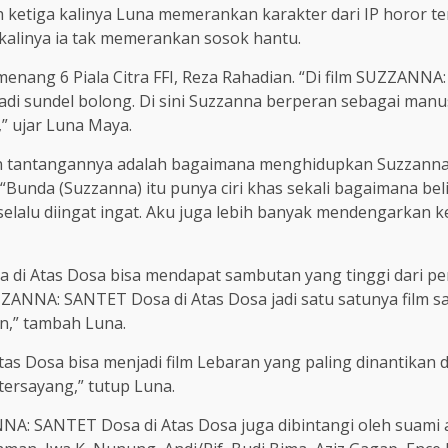
 ketiga kalinya Luna memerankan karakter dari IP horor 
kalinya ia tak memerankan sosok hantu.
menang 6 Piala Citra FFI, Reza Rahadian. “Di film SUZZANNA
di sundel bolong. Di sini Suzzanna berperan sebagai manusia
” ujar Luna Maya.
tantangannya adalah bagaimana menghidupkan Suzzanna 
Bunda (Suzzanna) itu punya ciri khas sekali bagaimana bel
 selalu diingat ingat. Aku juga lebih banyak mendengarkan 
di Atas Dosa bisa mendapat sambutan yang tinggi dari pen
ZZANNA: SANTET Dosa di Atas Dosa jadi satu satunya film s
n,” tambah Luna.
Dosa bisa menjadi film Lebaran yang paling dinantikan 
ersayang,” tutup Luna.
NA: SANTET Dosa di Atas Dosa juga dibintangi oleh suami 