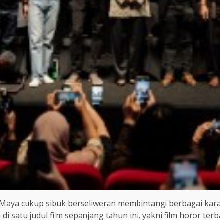
aya cukup sibuk berseliweran membintangi berbagai karakte
 satu judul film sepanjang tahun ini, yakni film horor ter