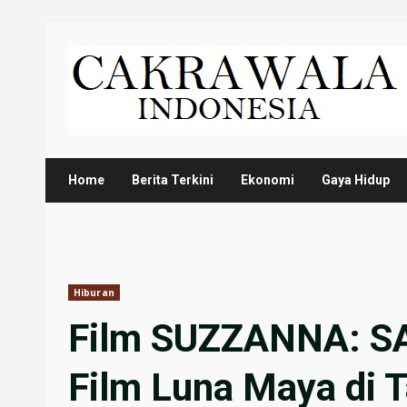
Skip
to
content
Home
Berita Terkini
Ekonomi
Gaya Hidup
Hiburan
Film SUZZANNA: SA
Film Luna Maya di 