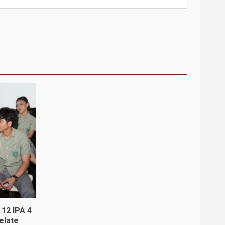
 12 IPA 4
elate