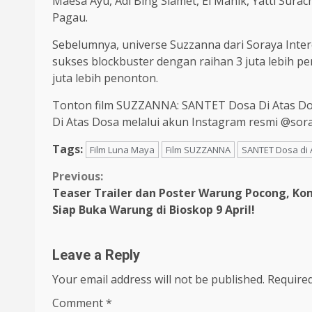
Maesa Ayu, Adi Bing Slamet, El Manik, Yatti Surac
Pagau.
Sebelumnya, universe Suzzanna dari Soraya Inter
sukses blockbuster dengan raihan 3 juta lebih p
juta lebih penonton.
Tonton film SUZZANNA: SANTET Dosa Di Atas Dos
Di Atas Dosa melalui akun Instagram resmi @soray
Tags:
Film Luna Maya
Film SUZZANNA
SANTET Dosa di 
Continue
Previous:
Teaser Trailer dan Poster Warung Pocong, Ko
Reading
Siap Buka Warung di Bioskop 9 April!
Leave a Reply
Your email address will not be published.
Required
Comment
*