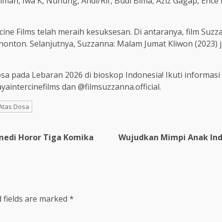
hman, Iwa K, Nunung, Andi/Rif, Budi Bima, Aziz Gagap, Ence 
cine Films telah meraih kesuksesan. Di antaranya, film Suz
enonton. Selanjutnya, Suzzanna: Malam Jumat Kliwon (2023)
a pada Lebaran 2026 di bioskop Indonesia! Ikuti informas
aintercinefilms dan @filmsuzzanna.official.
Atas Dosa
medi Horor Tiga Komika
Wujudkan Mimpi Anak Indo
 fields are marked
*