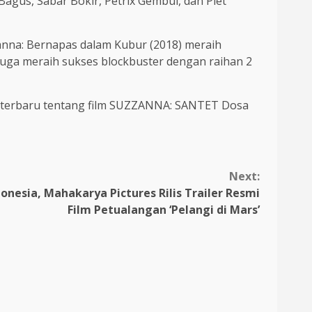
Bagus, Sabar Bokir, Petrix Gembul, dan Piet
zanna: Bernapas dalam Kubur (2018) meraih
 juga meraih sukses blockbuster dengan raihan 2
i terbaru tentang film SUZZANNA: SANTET Dosa
Next:
nesia, Mahakarya Pictures Rilis Trailer Resmi
Film Petualangan ‘Pelangi di Mars’