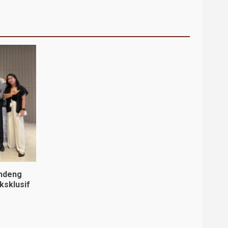
andeng
ksklusif