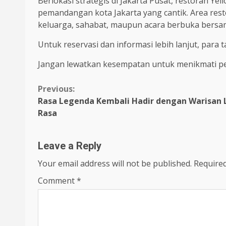
Berlokasi strategis di Jakarta Pusat, restoran Y
pemandangan kota Jakarta yang cantik. Area re
keluarga, sahabat, maupun acara berbuka bersa
Untuk reservasi dan informasi lebih lanjut, pa
Jangan lewatkan kesempatan untuk menikmati pen
Continue
Previous:
Rasa Legenda Kembali Hadir dengan Warisan 
Reading
Rasa
Leave a Reply
Your email address will not be published.
Required
Comment
*