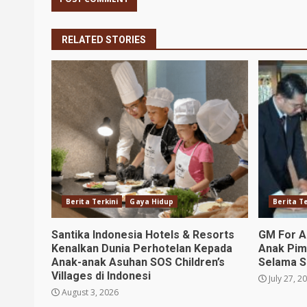
RELATED STORIES
Berita Terkini
Gaya Hidup
Berita Te
Santika Indonesia Hotels & Resorts
GM For A
Kenalkan Dunia Perhotelan Kepada
Anak Pim
Anak-anak Asuhan SOS Children’s
Selama S
Villages di Indonesi
July 27, 2
August 3, 2026