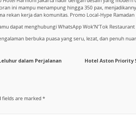
ello Hotel Harmoni Jakarta hadir dengan desain yang moder
storan ini mampu menampung hingga 350 pax, menjadikannya
ma rekan kerja dan komunitas. Promo Local-Hype Ramadan i
ra tamu dapat menghubungi WhatsApp Wok’N’Tok Restaurant d
galaman berbuka puasa yang seru, lezat, dan penuh nuansa
Leluhur dalam Perjalanan
Hotel Aston Priority
 fields are marked
*