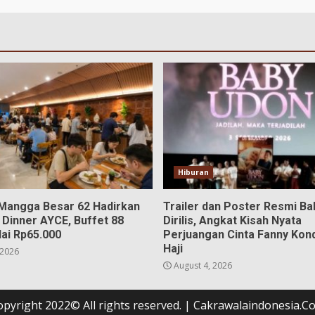
Hiburan
 Mangga Besar 62 Hadirkan
Trailer dan Poster Resmi B
 Dinner AYCE, Buffet 88
Dirilis, Angkat Kisah Nyata
ai Rp65.000
Perjuangan Cinta Fanny Kon
Haji
 2026
August 4, 2026
opyright 2022© All rights reserved.
|
Cakrawalaindonesia.C