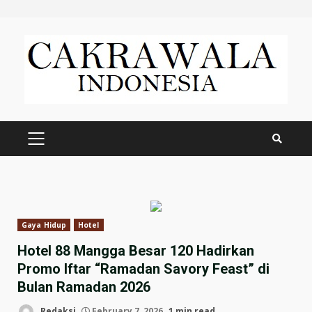
Skip
to
content
PRIMARY
MENU
Gaya Hidup
Hotel
Hotel 88 Mangga Besar 120 Hadirkan
Promo Iftar “Ramadan Savory Feast” di
Bulan Ramadan 2026
Redaksi
February 7, 2026
1 min read