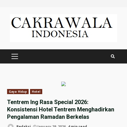
Skip
to
content
PRIMARY
MENU
Gaya Hidup
Hotel
Tentrem Ing Rasa Special 2026:
Konsistensi Hotel Tentrem Menghadirkan
Pengalaman Ramadan Berkelas
Redaksi
January 29, 2026
4 min read