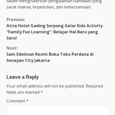
dalam menghadirkan pengalaman Ramadan yang
sarat makna, kepedulian, dan kebersamaan.
Continue
Previous:
Atria Hotel Gading Serpong Gelar Kids Activity
Reading
“Family Fun Learning”: Belajar Hal Baru yang
Seru!
Next:
Sam Edelman Resmi Buka Toko Perdana di
Senayan City Jakarta
Leave a Reply
Your email address will not be published.
Required
fields are marked
*
Comment
*