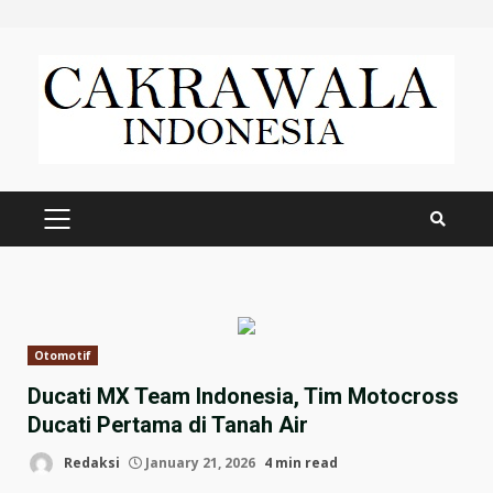
Skip
to
content
PRIMARY
MENU
Otomotif
Ducati MX Team Indonesia, Tim Motocross
Ducati Pertama di Tanah Air
Redaksi
January 21, 2026
4 min read