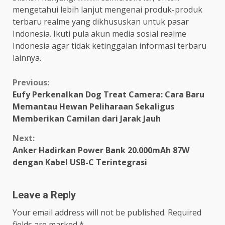
mengetahui lebih lanjut mengenai produk-produk
terbaru realme yang dikhususkan untuk pasar
Indonesia. Ikuti pula akun media sosial realme
Indonesia agar tidak ketinggalan informasi terbaru
lainnya.
Continue
Previous:
Eufy Perkenalkan Dog Treat Camera: Cara Baru
Reading
Memantau Hewan Peliharaan Sekaligus
Memberikan Camilan dari Jarak Jauh
Next:
Anker Hadirkan Power Bank 20.000mAh 87W
dengan Kabel USB-C Terintegrasi
Leave a Reply
Your email address will not be published.
Required
fields are marked
*