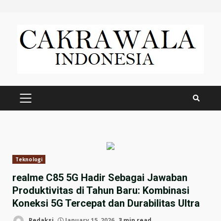
Skip
to
content
PRIMARY
MENU
Teknologi
realme C85 5G Hadir Sebagai Jawaban
Produktivitas di Tahun Baru: Kombinasi
Koneksi 5G Tercepat dan Durabilitas Ultra
Redaksi
January 15, 2026
3 min read