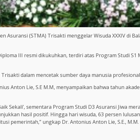
n Asuransi (STMA) Trisakti menggelar Wisuda XXXIV di Bala
ploma III resmi dikukuhkan, terdiri atas Program Studi S1 
isakti dalam mencetak sumber daya manusia profesional ba
onius Anton Lie, S.E M.M, menyampaikan bahwa tahun akad
 ‘Baik Sekali’, sementara Program Studi D3 Asuransi Jiwa m
njukkan hasil positif. Hingga hari wisuda, 63 persen lulusa
usi pemerintah,” ungkap Dr. Antonius Anton Lie, S.E., M.M. d