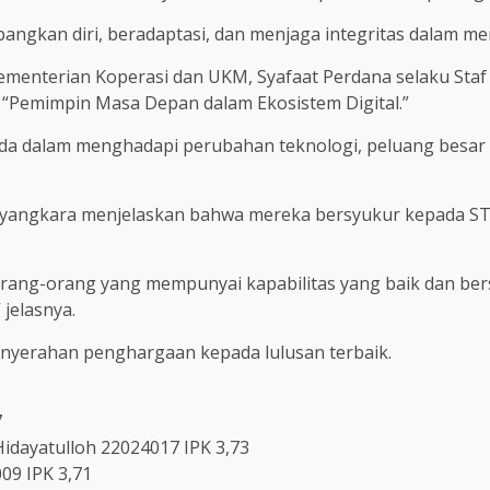
gkan diri, beradaptasi, dan menjaga integritas dalam menj
 Kementerian Koperasi dan UKM, Syafaat Perdana selaku St
“Pemimpin Masa Depan dalam Ekosistem Digital.”
uda dalam menghadapi perubahan teknologi, peluang besa
Bhayangkara menjelaskan bahwa mereka bersyukur kepada 
eh orang-orang yang mempunyai kapabilitas yang baik dan b
 jelasnya.
enyerahan penghargaan kepada lulusan terbaik.
7
idayatulloh 22024017 IPK 3,73
009 IPK 3,71