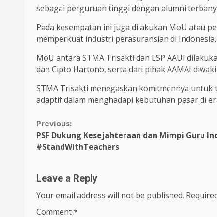
sebagai perguruan tinggi dengan alumni terbany
Pada kesempatan ini juga dilakukan MoU atau p
memperkuat industri perasuransian di Indonesia.
MoU antara STMA Trisakti dan LSP AAUI dilakukan
dan Cipto Hartono, serta dari pihak AAMAI diwakil
STMA Trisakti menegaskan komitmennya untuk te
adaptif dalam menghadapi kebutuhan pasar di era 
Continue
Previous:
PSF Dukung Kesejahteraan dan Mimpi Guru In
Reading
#StandWithTeachers
Leave a Reply
Your email address will not be published.
Required
Comment
*