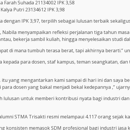
a Farah Suhada 21134002 IPK 3,58
 Kalya Putri 23134612 IPK 3,98
dengan IPK 3,97, terpilih sebagai lulusan terbaik sekaligus
 Nabila menyampaikan refleksi perjalanan tiga tahun masa
ntau, bekerja sambil kuliah, hingga menyelesaikan studi d
mpat di mana tumbuh terasa berat, tapi akhirnya berarti.” u
a kepada para dosen, staf kampus, teman seangkatan, dan 
us, itu yang mengantarkan kami sampai di hari ini dan saya
i para dosen yang bakal menjadi bekal kedepannya ,” ujarny
 lulusan untuk memberi kontribusi nyata bagi industri d
alumni STMA Trisakti resmi melampaui 4.117 orang sejak ka
 yang konsisten memasok SDM profesional bagi industri jasa