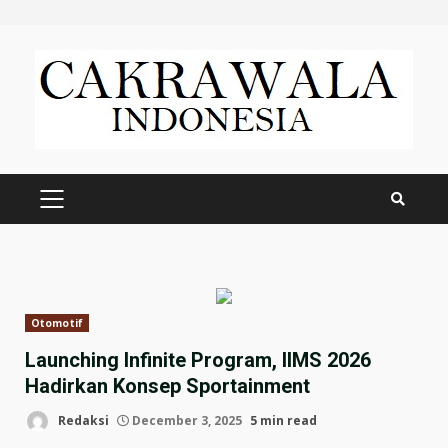
Skip
to
content
PRIMARY
MENU
Otomotif
Launching Infinite Program, IIMS 2026
Hadirkan Konsep Sportainment
Redaksi
December 3, 2025
5 min read