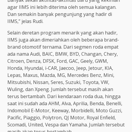
Banyak sekali aktifitas-aktifitas baru yang kekinian
agar IIMS ini lebih diterima oleh semua kalangan.
Dan semakin banyak pengunjung yang hadir di
IIMS,” jelas Rudi.
Selain deretan program menarik yang akan hadir,
IIMS juga akan dimeriahkan oleh beberapa brand-
brand otomotif ternama. Dari segmen roda empat
ada nama Audi, BAIC, BMW, BYD, Changan, Chery,
Citroen, Denza, DFSK, Ford, GAC, Geely, GWM,
Honda, Hyundai, i-CAR, Jaecoo, Jeep, Jetour, KIA,
Lepas, Maxus, Mazda, MG, Mercedes Benz, Mini,
Mitsubishi, Nissan, Seres, Suzuki, Toyota, VW,
Wuling, dan Xpeng. Jumlah tersebut masih akan
terus bertambah. Dari kendaraan roda dua, hingga
saat ini sudah ada AHM, Alva, Aprilia, Benda, Benelli,
Indomobil E-Motor, Keeway, Morbidelli, Moto Guzzi,
Pacific, Piaggio, Polytron, QJ Motor, Royal Enfield,
Scomadi, United, Vespa dan Yamaha. Jumlah tersebut
masih akan terus bertambah.