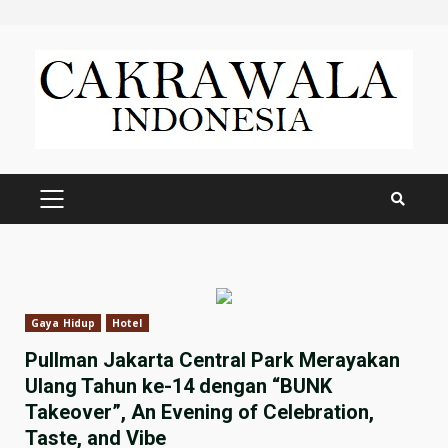
Skip
to
content
PRIMARY
MENU
Gaya Hidup
Hotel
Pullman Jakarta Central Park Merayakan
Ulang Tahun ke-14 dengan “BUNK
Takeover”, An Evening of Celebration,
Taste, and Vibe