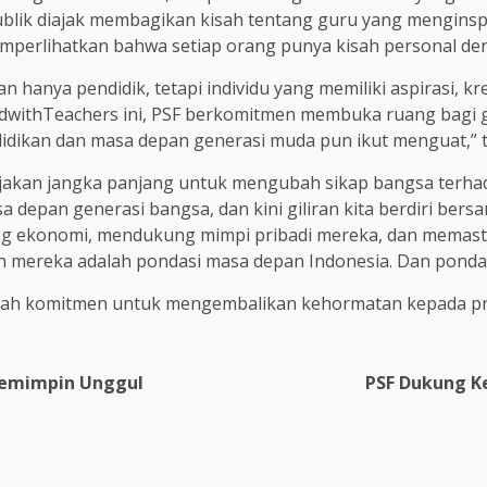
publik diajak membagikan kisah tentang guru yang menginspi
 memperlihatkan bahwa setiap orang punya kisah personal de
 hanya pendidik, tetapi individu yang memiliki aspirasi, kr
dwithTeachers ini, PSF berkomitmen membuka ruang bagi g
dikan dan masa depan generasi muda pun ikut menguat,” t
h ajakan jangka panjang untuk mengubah sikap bangsa terha
 depan generasi bangsa, dan kini giliran kita berdiri b
ng ekonomi, mendukung mimpi pribadi mereka, dan memasti
n mereka adalah pondasi masa depan Indonesia. Dan pondas
lah komitmen untuk mengembalikan kehormatan kepada pro
Pemimpin Unggul
PSF Dukung K