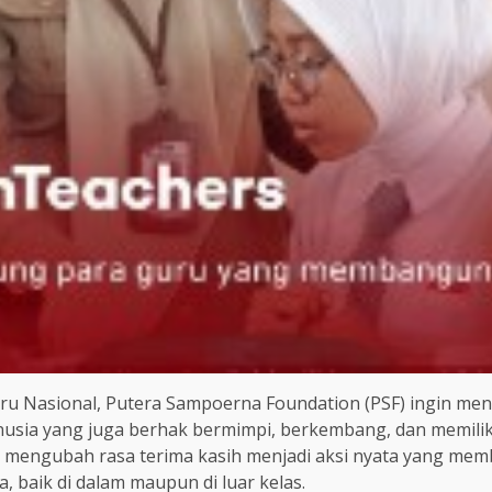
u Nasional, Putera Sampoerna Foundation (PSF) ingin me
nusia yang juga berhak bermimpi, berkembang, dan memilik
 mengubah rasa terima kasih menjadi aksi nyata yang memb
 baik di dalam maupun di luar kelas.