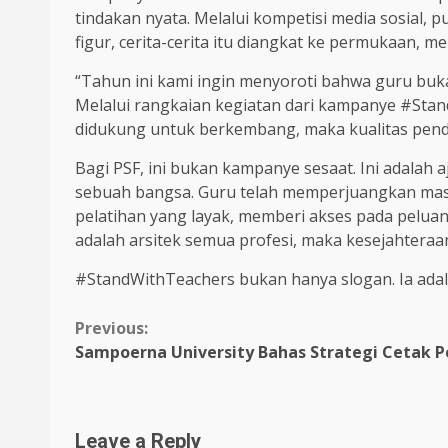
tindakan nyata. Melalui kompetisi media sosial, 
figur, cerita-cerita itu diangkat ke permukaan,
“Tahun ini kami ingin menyoroti bahwa guru bukan
Melalui rangkaian kegiatan dari kampanye #Stan
didukung untuk berkembang, maka kualitas pendi
Bagi PSF, ini bukan kampanye sesaat. Ini adala
sebuah bangsa. Guru telah memperjuangkan masa
pelatihan yang layak, memberi akses pada pelua
adalah arsitek semua profesi, maka kesejahteraa
#StandWithTeachers bukan hanya slogan. Ia ada
Continue
Previous:
Sampoerna University Bahas Strategi Cetak 
Reading
Leave a Reply