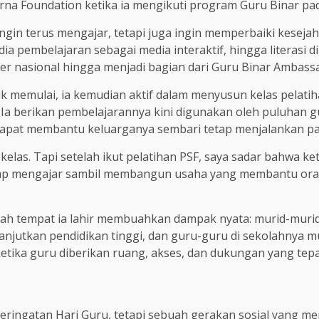
na Foundation ketika ia mengikuti program Guru Binar pa
 ingin terus mengajar, tetapi juga ingin memperbaiki kese
dia pembelajaran sebagai media interaktif, hingga literasi
ber nasional hingga menjadi bagian dari Guru Binar Ambass
memulai, ia kemudian aktif dalam menyusun kelas pelatih
a berikan pembelajarannya kini digunakan oleh puluhan guru
dapat membantu keluarganya sembari tetap menjalankan pan
 kelas. Tapi setelah ikut pelatihan PSF, saya sadar bahwa
etap mengajar sambil membangun usaha yang membantu oran
erah tempat ia lahir membuahkan dampak nyata: murid-muridn
njutkan pendidikan tinggi, dan guru-guru di sekolahnya mul
etika guru diberikan ruang, akses, dan dukungan yang tep
ingatan Hari Guru, tetapi sebuah gerakan sosial yang m