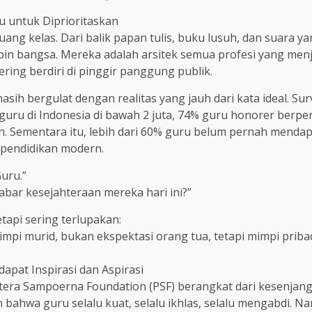
 untuk Diprioritaskan
uang kelas. Dari balik papan tulis, buku lusuh, dan suara y
impin bangsa. Mereka adalah arsitek semua profesi yang men
ring berdiri di pinggir panggung publik.
asih bergulat dengan realitas yang jauh dari kata ideal. Su
uru di Indonesia di bawah 2 juta, 74% guru honorer berpen
n. Sementara itu, lebih dari 60% guru belum pernah menda
pendidikan modern.
uru.”
abar kesejahteraan mereka hari ini?”
tapi sering terlupakan:
pi murid, bukan ekspektasi orang tua, tetapi mimpi priba
dapat Inspirasi dan Aspirasi
ra Sampoerna Foundation (PSF) berangkat dari kesenjanga
 bahwa guru selalu kuat, selalu ikhlas, selalu mengabdi. N