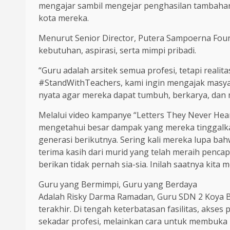
mengajar sambil mengejar penghasilan tambahan
kota mereka.
Menurut Senior Director, Putera Sampoerna Foun
kebutuhan, aspirasi, serta mimpi pribadi.
“Guru adalah arsitek semua profesi, tetapi real
#StandWithTeachers, kami ingin mengajak masyar
nyata agar mereka dapat tumbuh, berkarya, dan m
Melalui video kampanye “Letters They Never He
mengetahui besar dampak yang mereka tinggalka
generasi berikutnya. Sering kali mereka lupa b
terima kasih dari murid yang telah meraih penca
berikan tidak pernah sia-sia. Inilah saatnya kita
Guru yang Bermimpi, Guru yang Berdaya
Adalah Risky Darma Ramadan, Guru SDN 2 Koya Ba
terakhir. Di tengah keterbatasan fasilitas, akse
sekadar profesi, melainkan cara untuk membuka p