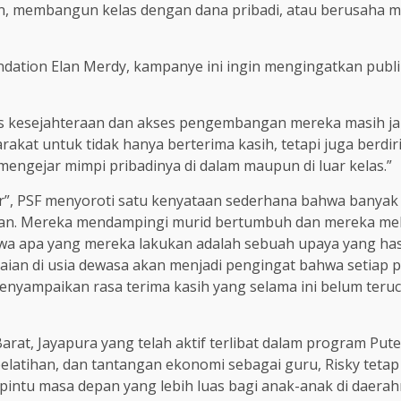
, membangun kelas dengan dana pribadi, atau berusaha me
dation Elan Merdy, kampanye ini ingin mengingatkan publi
itas kesejahteraan dan akses pengembangan mereka masih ja
akat untuk tidak hanya berterima kasih, tetapi juga berd
engejar mimpi pribadinya di dalam maupun di luar kelas.”
ar”, PSF menyoroti satu kenyataan sederhana bahwa banya
n. Mereka mendampingi murid bertumbuh dan mereka melak
ahwa apa yang mereka lakukan adalah sebuah upaya yang has
paian di usia dewasa akan menjadi pengingat bahwa setiap p
 menyampaikan rasa terima kasih yang selama ini belum teruc
rat, Jayapura yang telah aktif terlibat dalam program Pu
s pelatihan, dan tantangan ekonomi sebagai guru, Risky tet
intu masa depan yang lebih luas bagi anak-anak di daerah