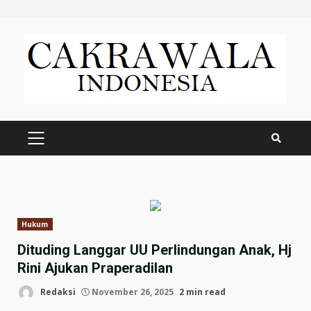
Skip
to
content
PRIMARY
MENU
Hukum
Dituding Langgar UU Perlindungan Anak, Hj
Rini Ajukan Praperadilan
Redaksi
November 26, 2025
2 min read