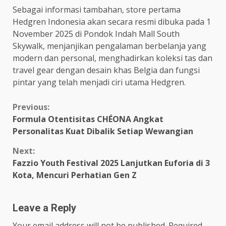
Sebagai informasi tambahan, store pertama
Hedgren Indonesia akan secara resmi dibuka pada 1
November 2025 di Pondok Indah Mall South
Skywalk, menjanjikan pengalaman berbelanja yang
modern dan personal, menghadirkan koleksi tas dan
travel gear dengan desain khas Belgia dan fungsi
pintar yang telah menjadi ciri utama Hedgren.
Continue
Previous:
Formula Otentisitas CHÉONA Angkat
Reading
Personalitas Kuat Dibalik Setiap Wewangian
Next:
Fazzio Youth Festival 2025 Lanjutkan Euforia di 3
Kota, Mencuri Perhatian Gen Z
Leave a Reply
Your email address will not be published.
Required