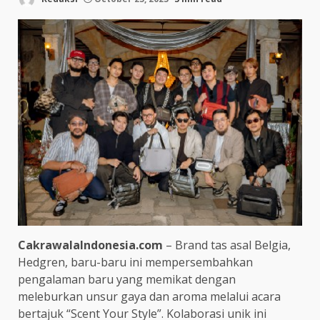
CakrawalaIndonesia.com
– Brand tas asal Belgia,
Hedgren, baru-baru ini mempersembahkan
pengalaman baru yang memikat dengan
meleburkan unsur gaya dan aroma melalui acara
bertajuk “Scent Your Style”. Kolaborasi unik ini