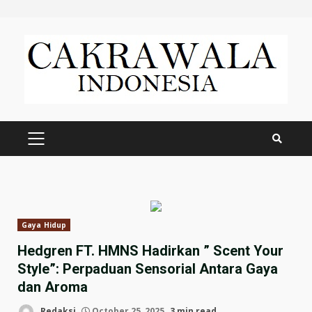
Skip
to
content
PRIMARY
MENU
Gaya Hidup
Hedgren FT. HMNS Hadirkan ” Scent Your
Style”: Perpaduan Sensorial Antara Gaya
dan Aroma
Redaksi
October 25, 2025
3 min read