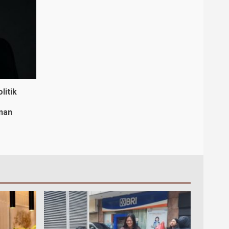
litik
nan