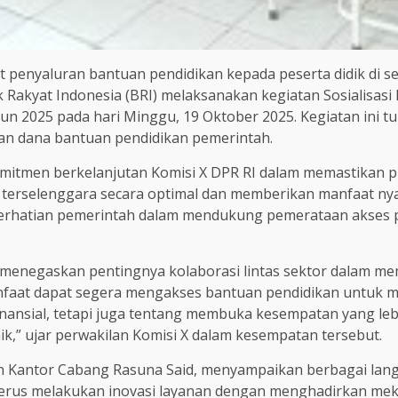
penyaluran bantuan pendidikan kepada peserta didik di se
 Rakyat Indonesia (BRI) melaksanakan kegiatan Sosialisasi
n 2025 pada hari Minggu, 19 Oktober 2025. Kegiatan ini tu
an dana bantuan pendidikan pemerintah.
 komitmen berkelanjutan Komisi X DPR RI dalam memastikan
 terselenggara secara optimal dan memberikan manfaat nyat
perhatian pemerintah dalam mendukung pemerataan akses 
menegaskan pentingnya kolaborasi lintas sektor dalam me
anfaat dapat segera mengakses bantuan pendidikan untuk 
nansial, tetapi juga tentang membuka kesempatan yang leb
k,” ujar perwakilan Komisi X dalam kesempatan tersebut.
an Kantor Cabang Rasuna Said, menyampaikan berbagai lang
 terus melakukan inovasi layanan dengan menghadirkan mek