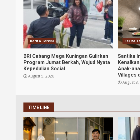
Berita Terkini
Berita Te
BRI Cabang Mega Kuningan Gulirkan
Santika I
Program Jumat Berkah, Wujud Nyata
Kenalkan
Kepedulian Sosial
Anak-ana
Villages 
August 5, 2026
August 3,
TIME LINE