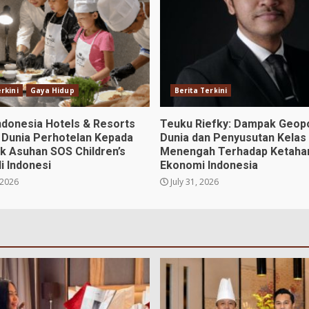
rkini
Gaya Hidup
Berita Terkini
ndonesia Hotels & Resorts
Teuku Riefky: Dampak Geopo
 Dunia Perhotelan Kepada
Dunia dan Penyusutan Kelas
k Asuhan SOS Children’s
Menengah Terhadap Ketaha
di Indonesi
Ekonomi Indonesia
 2026
July 31, 2026