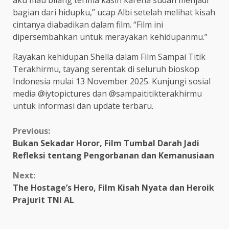
aku mau bilang terima kasih karena sudah menjadi
bagian dari hidupku,” ucap Albi setelah melihat kisah
cintanya diabadikan dalam film. “Film ini
dipersembahkan untuk merayakan kehidupanmu.”
Rayakan kehidupan Shella dalam Film Sampai Titik
Terakhirmu, tayang serentak di seluruh bioskop
Indonesia mulai 13 November 2025. Kunjungi sosial
media @iytopictures dan @sampaititikterakhirmu
untuk informasi dan update terbaru.
Continue
Previous:
Bukan Sekadar Horor, Film Tumbal Darah Jadi
Reading
Refleksi tentang Pengorbanan dan Kemanusiaan
Next:
The Hostage’s Hero, Film Kisah Nyata dan Heroik
Prajurit TNI AL