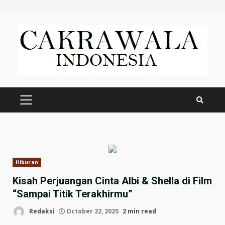
Skip
to
content
PRIMARY
MENU
Hiburan
Kisah Perjuangan Cinta Albi & Shella di Film
“Sampai Titik Terakhirmu”
Redaksi
October 22, 2025
2 min read